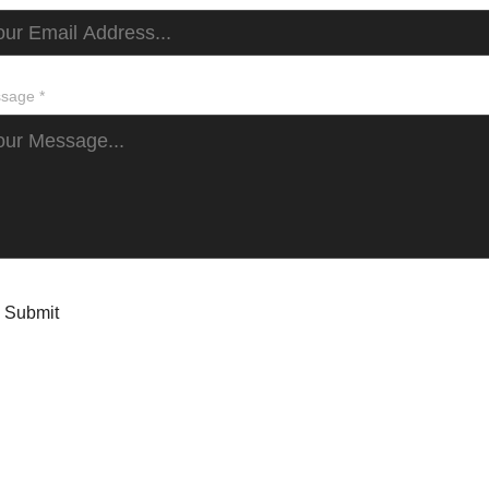
sage *
Submit